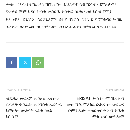
መሕትት፡ ኣብ ትግራይ ዝካየድ ዘሎ ብድሆታት ኣብ ግምት ብምእታው፡
ግዝያዊ ምምሕዳር ኣብቲ መስርሕ ተሳትፎ ክህልዎ ዘይሕሰብ ምዃኑ
እምነቶም ደጊሞም ኣረጋጊጾም። ሬድዮ ዋዜማ፡ ግዝያዊ ምምሕዳር ኣብዚ
ጉዳይ’ዚ ዘለዎ መርገጺ ንምፍላጥ ዝገበረቶ ፈተነ ከምዘይሰለጠ ሓቢራ።
Previous article
Next article
ብድሕሪ መጋረጃ መግለጺ ኣዘዝቲ
ERISAT: ኣብ ከተማ ሽረ ኣብ
ሰራዊት ትግራይ፡ መንግስቲ ኤርትራ
መዘናግዒ ማእከል ድሕሪ ዝተወርወረ
ከምዘሎ፡ ውድባት ናይቲ ክልል
ቦምባ ኢድ፡ ተጠርጠርቲ ኣብ ትሕቲ
ከሲሶም
ምቁጽጻር ውዒሎም