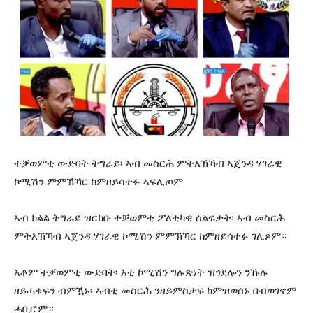
ተቓወምቲ ውድባት ትግራይ፡ ኣብ መስርሕ ምትእኽኻብ ኣጀንዳ ሃገራዊ
ኮሚሽን ምምኽኻር ከምዘይሳተፉ ኣፍሊጦም
ኣብ ክልል ትግራይ ዝርከቡ ተቓወምቲ ፖለቲካዊ ሰልፍታት፡ ኣብ መስርሕ
ምትእኽኻብ ኣጀንዳ ሃገራዊ ኮሚሽን ምምኽኻር ከምዘይሳተፉ ገሊጾም።
እቶም ተቓወምቲ ውድባት፡ እቲ ኮሚሽን ግሉጽነት ዝጎደሎን ንኹሉ
ዘይሓቁፍን ብምዃኑ፡ ኣብቲ መስርሕ ንዘይምስታፍ ከምዝወሰኑ በብወገኖም
ሓቢሮም።