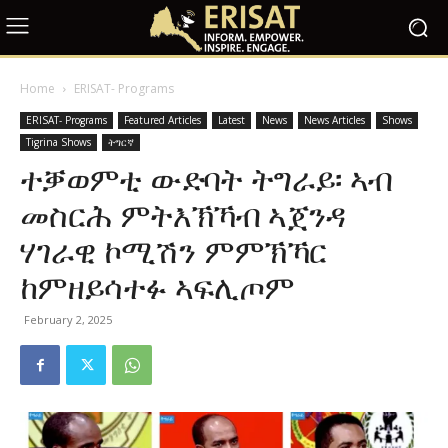
Home
ERISAT- Programs
ERISAT- Programs
Featured Articles
Latest
News
News Articles
Shows
Tigrina Shows
ትግርኛ
ተቓወምቲ ውድባት ትግራይ፡ ኣብ
መስርሕ ምትእኽኻብ ኣጀንዳ
ሃገራዊ ኮሚሽን ምምኽኻር
ከምዘይሳተፉ ኣፍሊጦም
February 2, 2025