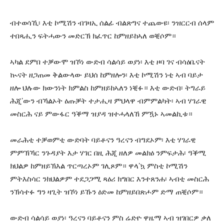
ብተወሳኺ፡ እቲ ኮሚሽን ብገዛኢ ሰልፊ ብልጽግና ተጨውዩ፡ ንዝርርብ ሰላም
ተበጻሒን ፍትሓውን መድርኽ ክፈጥር ከምዘይከኣለ ወቒሶም።
ኣካል ደምበ ተቓውሞ ዝኾነ ውድብ ሳልሳይ ወያነ፡ እቲ ዞባ ገና ብሳዕቤናት
ኲናት ዘጋጠመ ቅልውላው ይህሰ ከምዘሎን፡ እቲ ኮሚሽን ነቲ ኣብ ባይታ
ዘሎ ህሉው ክውንነት ክምልስ ከምዘይከኣለን ነቒፉ። እቲ ውድብ፡ ትግራይ
ሕጂ’ውን ብኻልኦት ዕጡቓት ተታሒዛ ምህላዋ ብምምልካት፡ ኣብ ሃገራዊ
መስርሕ ናይ ምውፋር ዓቕማ ዝያዳ ዝተሓላለኸ ምዃኑ ኣመልኪቱ።
መራሕቲ ተቓወምቲ ውድባት ባይቶናን ዓረናን ብግደኦም፡ እቲ ሃገራዊ
ምምኽኻር ንጉዳያት እታ ሃገር በዚ ሕጂ ዘለዎ መልክዕ ንምፍታሕ፡ ዓቕሚ
ክህልዎ ከምዘይኽእል ጥርጣረኦም ገሊጾም። ዋላ’ኳ ምስቲ ኮሚሽን
ምትእስሳር ንክህልዎም ተደጋጋሚ ጻዕሪ ክግበር እንተጸንሐ፡ ኣብቲ መስርሕ
ንኽሳተፉ ግን ዛጊት ዝኾነ ይኹን ዕድመ ከምዘይበጽሖም ድማ ጠቒሶም።
ውድብ ሳልሳይ ወያነ፡ ዓረናን ባይቶናን ምስ ሬድዮ ዋዜማ ኣብ ዝገበርዎ ቃለ